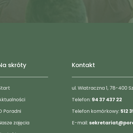
Na skróty
Kontakt
Start
ul. Wiatraczna 1, 78-400 
Aktualności
Telefon:
94 37 437 22
O Poradni
Telefon komórkowy:
512 3
Nasze zajęcia
E-mail:
sekretariat@pora