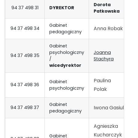
Dorota
94 37 498 31
DYREKTOR
1
Patkowska
Gabinet
Anna Robak
94 37 498 34
3
pedagogiczny
Gabinet
psychologiczny
Joanna
94 37 498 35
4
/
Stachyra
wicedyrektor
Paulina
Gabinet
94 37 498 36
5
psychologiczny
Polak
Gabinet
Iwona Gasiul
94 37 498 37
6
pedagogiczny
Agnieszka
Kucharczyk
Gabinet