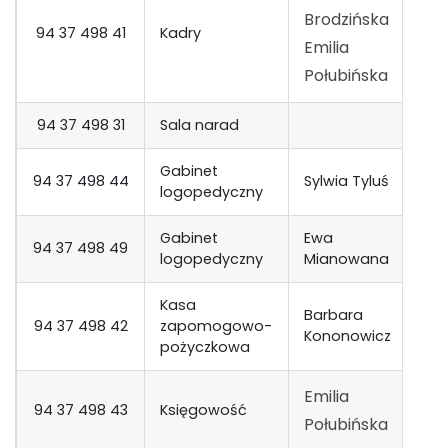
Brodzińska
94 37 498 41
Kadry
1
Emilia
Połubińska
94 37 498 31
Sala narad
11
Gabinet
III
94 37 498 44
Sylwia Tyluś
logopedyczny
p
Gabinet
Ewa
III
94 37 498 49
logopedyczny
Mianowana
p
Kasa
Barbara
94 37 498 42
zapomogowo-
1
Kononowicz
pożyczkowa
Emilia
94 37 498 43
Księgowość
1
Połubińska