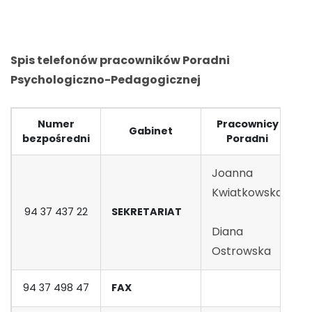
Spis telefonów pracowników Poradni
Psychologiczno-Pedagogicznej
Numer
Pracownicy
Gabinet
bezpośredni
Poradni
p
Joanna
Kwiatkowska
94 37 437 22
SEKRETARIAT
1
Diana
Ostrowska
94 37 498 47
FAX
1